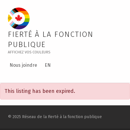
PSPN Social in Victoria: Pride & Pints 🌈🍺 – Public Service Pride
FIERTÉ À LA FONCTION
PUBLIQUE
AFFICHEZ VOS COULEURS
Nous joindre
EN
P
This listing has been expired.
S
P
Skip back to main navigation
N
© 2025 Réseau de la Fierté à la fonction publique
S