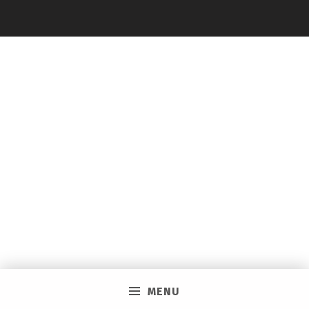
O
C
I
A
L
I
N
V
I
C
T
O
R
MENU
I