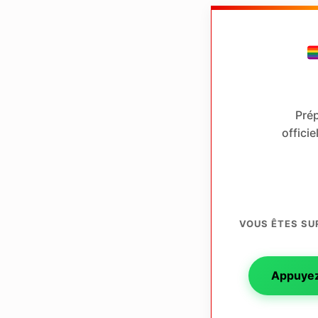
Prép
offici
VOUS ÊTES SU
Appuyez 