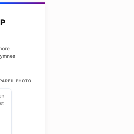
FP
onore
'hymnes
PAREIL PHOTO