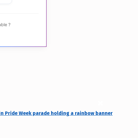
able ?
×