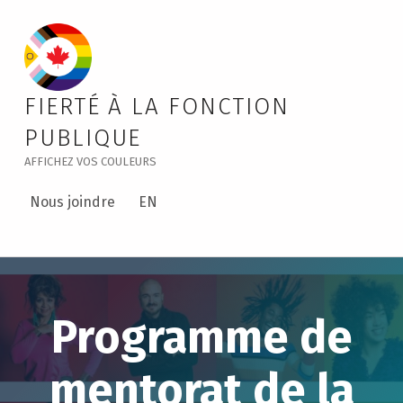
Pride Mentoring Program – Public Service Pride
FIERTÉ À LA FONCTION
PUBLIQUE
AFFICHEZ VOS COULEURS
Nous joindre
EN
Programme de
mentorat de la